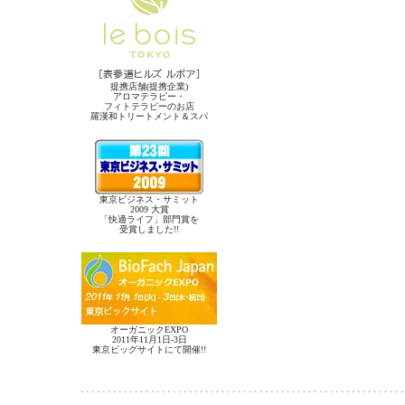
提携店舗(提携企業)
アロマテラピー・
フィトテラピーのお店
羅漢和トリートメント＆スパ
東京ビジネス・サミット
2009 大賞
「快適ライフ」部門賞を
受賞しました!!
オーガニックEXPO
2011年11月1日-3日
東京ビッグサイトにて開催!!